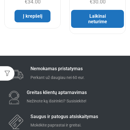
€
34.00
€
30.00
Į krepšelį
Laikinai
neturime
Nemokamas pristatymas
Perkant už daugiau nei 60 eur.
Greitas klientų aptarnavimas
Nežinote ką išsirinkti? Susisiekite!
Saugus ir patogus atsiskaitymas
Mokėkite paprastai ir greitai.