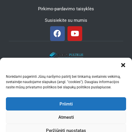
Pirkimo-pardavimo taisyklės
Susisiekite su mumis
Tel.:
+370 610 67 116
El. paštas:
info@vartupultelis.lt
Norėdami pagerinti Jūsų naršymo patirtį bei tinkamą svetainės veikimą,
Darbo laikas:
I-V 8.00–17.00 val.
svetainėje naudojame slapukus (angl. "cookies"). Daugiau informacijos
rasite mūsų privatumo politikos bei slapukų politikos puslapiuose.
UAB „Vartų pultelis”. © 2026 vartupultelis.lt. Visos teisės
saugomos
Priimti
Atmesti
Peržiūrėti nuostatas