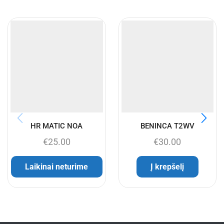
HR MATIC NOA
BENINCA T2WV
€
25.00
€
30.00
Laikinai neturime
Į krepšelį