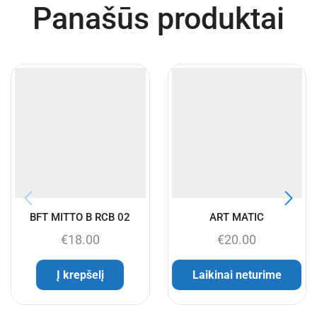
Panašūs produktai
BFT MITTO B RCB 02
ART MATIC
€
18.00
€
20.00
Į krepšelį
Laikinai neturime